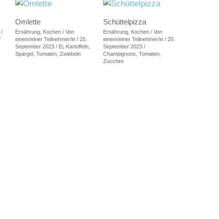
Omlette
Schüttelpizza
/
Ernährung
,
Kochen
/ Von
Ernährung
,
Kochen
/ Von
/
einem/einer Teilnehmer/in
/
25.
einem/einer Teilnehmer/in
/
25.
September 2023
/
Ei
,
Kartoffeln
,
September 2023
/
Spargel
,
Tomaten
,
Zwiebeln
Champignons
,
Tomaten
,
Zucchini