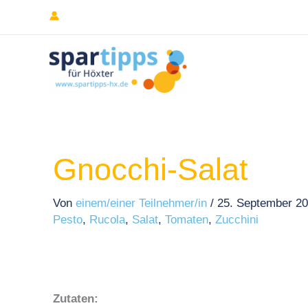
Zum
Inhalt
springen
Gnocchi-Salat
Von
einem/einer Teilnehmer/in
/
25. September 2
Pesto
,
Rucola
,
Salat
,
Tomaten
,
Zucchini
Zutaten: