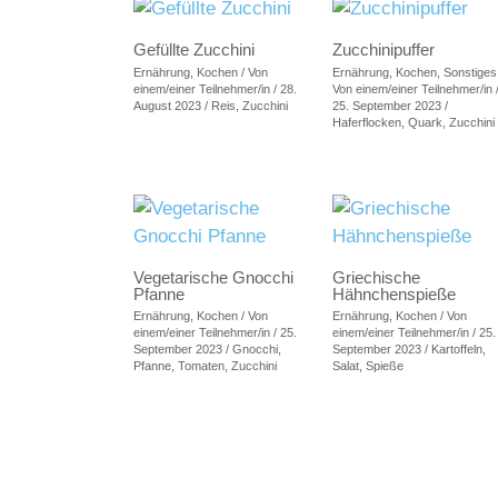
Gefüllte Zucchini
Zucchinipuffer
Ernährung
,
Kochen
/ Von
Ernährung
,
Kochen
,
Sonstiges
einem/einer Teilnehmer/in
/
28.
Von
einem/einer Teilnehmer/in
August 2023
/
Reis
,
Zucchini
25. September 2023
/
Haferflocken
,
Quark
,
Zucchini
Vegetarische Gnocchi
Griechische
Pfanne
Hähnchenspieße
Ernährung
,
Kochen
/ Von
Ernährung
,
Kochen
/ Von
einem/einer Teilnehmer/in
/
25.
einem/einer Teilnehmer/in
/
25.
September 2023
/
Gnocchi
,
September 2023
/
Kartoffeln
,
Pfanne
,
Tomaten
,
Zucchini
Salat
,
Spieße