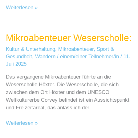
Radfahrt
Weiterlesen »
Höxter
–
Bad
Mikroabenteuer Weserscholle:
Karlshafen
Kultur & Unterhaltung
,
Mikroabenteuer
,
Sport &
Gesundheit
,
Wandern
/
einem/einer Teilnehmer/in
/
11.
Juli 2025
Das vergangene Mikroabenteuer führte an die
Weserscholle Höxter. Die Weserscholle, die sich
zwischen dem Ort Höxter und dem UNESCO
Weltkulturerbe Corvey befindet ist ein Aussichtspunkt
und Freizeitareal, das anlässlich der
Mikroabenteuer
Weiterlesen »
Weserscholle: