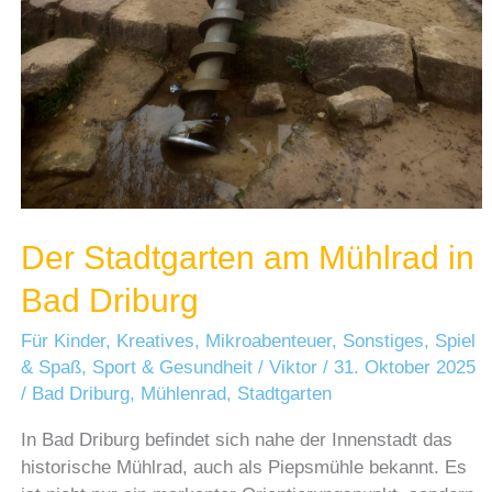
Der Stadtgarten am Mühlrad in
Bad Driburg
Für Kinder
,
Kreatives
,
Mikroabenteuer
,
Sonstiges
,
Spiel
& Spaß
,
Sport & Gesundheit
/
Viktor
/
31. Oktober 2025
/
Bad Driburg
,
Mühlenrad
,
Stadtgarten
In Bad Driburg befindet sich nahe der Innenstadt das
historische Mühlrad, auch als Piepsmühle bekannt. Es