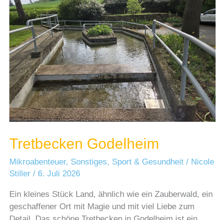
Tretbecken Godelheim
Mikroabenteuer
,
Sonstiges
,
Sport & Gesundheit
/
Nicole
Stiller
/
6. Juli 2026
Ein kleines Stück Land, ähnlich wie ein Zauberwald, ein
geschaffener Ort mit Magie und mit viel Liebe zum
Detail. Das schöne Tretbecken in Godelheim ist ein