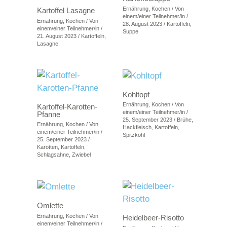
Ernährung
,
Kochen
/ Von
Kartoffel Lasagne
einem/einer Teilnehmer/in
/
Ernährung
,
Kochen
/ Von
28. August 2023
/
Kartoffeln
,
einem/einer Teilnehmer/in
/
Suppe
21. August 2023
/
Kartoffeln
,
Lasagne
Kohltopf
Ernährung
,
Kochen
/ Von
Kartoffel-Karotten-
einem/einer Teilnehmer/in
/
Pfanne
25. September 2023
/
Brühe
,
Ernährung
,
Kochen
/ Von
Hackfleisch
,
Kartoffeln
,
einem/einer Teilnehmer/in
/
Spitzkohl
25. September 2023
/
Karotten
,
Kartoffeln
,
Schlagsahne
,
Zwiebel
Omlette
Ernährung
,
Kochen
/ Von
Heidelbeer-Risotto
einem/einer Teilnehmer/in
/