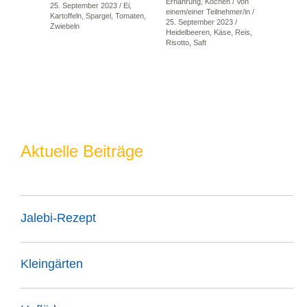
Ernährung
,
Kochen
/ Von
25. September 2023
/
Ei
,
einem/einer Teilnehmer/in
/
Kartoffeln
,
Spargel
,
Tomaten
,
25. September 2023
/
Zwiebeln
Heidelbeeren
,
Käse
,
Reis
,
Risotto
,
Saft
Aktuelle Beiträge
Jalebi-Rezept
Kleingärten