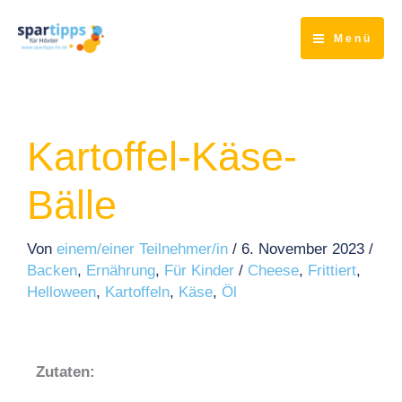
Zum
Inhalt
Menü
springen
Kartoffel-Käse-
Bälle
Von
einem/einer Teilnehmer/in
/
6. November 2023
/
Backen
,
Ernährung
,
Für Kinder
/
Cheese
,
Frittiert
,
Helloween
,
Kartoffeln
,
Käse
,
Öl
Zutaten: