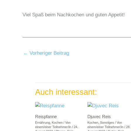
Viel Spaß beim Nachkochen und guten Appetit!
←
Vorheriger Beitrag
Auch interessant:
Reispfanne
Djuvec Reis
Ernährung
,
Kochen
/ Von
Kochen
,
Sonstiges
/ Von
einem/einer Teilnehmer/in
/
24.
einem/einer Teilnehmer/in
/
28.