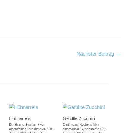
Nächster Beitrag
→
Hühnerreis
Gefüllte Zucchini
Ernährung
,
Kochen
/ Von
Ernährung
,
Kochen
/ Von
einem/einer Teilnehmer/in
/
28.
einem/einer Teilnehmer/in
/
28.