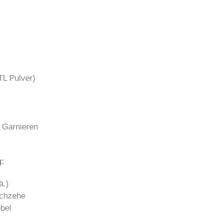
TL Pulver)
m Garnieren
g:
ä.)
uchzehe
ebel