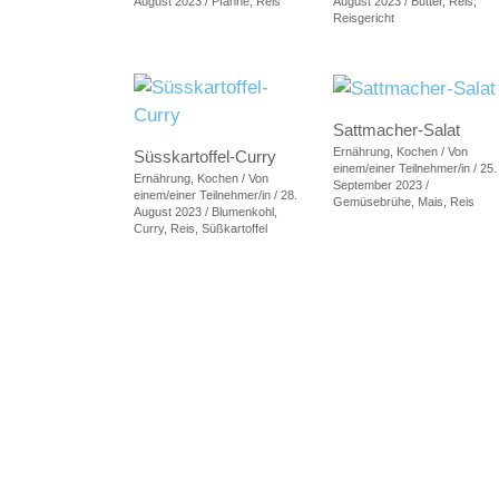
August 2023
/
Pfanne
,
Reis
August 2023
/
Butter
,
Reis
,
Reisgericht
Sattmacher-Salat
Ernährung
,
Kochen
/ Von
Süsskartoffel-Curry
einem/einer Teilnehmer/in
/
25.
Ernährung
,
Kochen
/ Von
September 2023
/
einem/einer Teilnehmer/in
/
28.
Gemüsebrühe
,
Mais
,
Reis
August 2023
/
Blumenkohl
,
Curry
,
Reis
,
Süßkartoffel