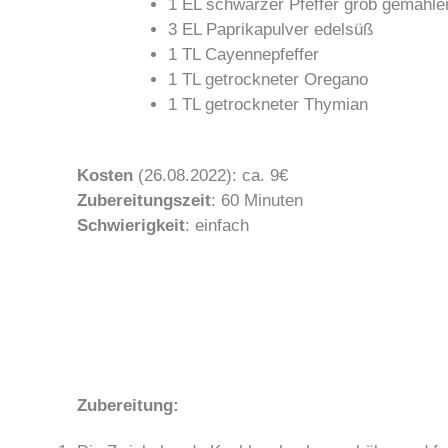
1 EL schwarzer Pfeffer grob gemahle
3 EL Paprikapulver edelsüß
1 TL Cayennepfeffer
1 TL getrockneter Oregano
1 TL getrockneter Thymian
Kosten
(26.08.2022): ca. 9€
Zubereitungszeit
: 60 Minuten
Schwierigkeit
: einfach
Zubereitung: