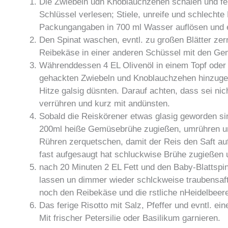
Die Zwiebeln udn Knoblauchzehen schälen und fei
Schlüssel verlesen; Stiele, unreife und schlech
Packungangaben in 700 ml Wasser auflösen und e
Den Spinat waschen, evntl. zu großen Blätter zer
Reibekäse in einer anderen Schüssel mit den Ge
Währenddessen 4 EL Olivenöl in einem Topf oder
gehackten Zwiebeln und Knoblauchzehen hinzugebe
Hitze galsig düsnten. Darauf achten, dass sei nic
verrühren und kurz mit andünsten.
Sobald die Reiskörener etwas glasig geworden sin
200ml heiße Gemüsebrühe zugießen, umrühren un
Rühren zerquetschen, damit der Reis den Saft au
fast aufgesaugt hat schluckwise Brühe zugießen 
nach 20 Minuten 2 EL Fett und den Baby-Blattspi
lassen un dimmer wieder schlckweise traubensaf
noch den Reibekäse und die rstliche nHeidelbeer
Das ferige Risotto mit Salz, Pfeffer und evntl. e
Mit frischer Petersilie oder Basilikum garnieren.