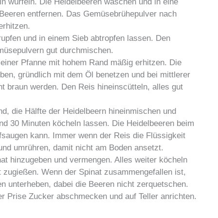
n würfeln. Die Heidelbeeren waschen und in eine
te Beeren entfernen. Das Gemüsebrühepulver nach
rhitzen.
rupfen und in einem Sieb abtropfen lassen. Den
müsepulvern gut durchmischen.
 einer Pfanne mit hohem Rand mäßig erhitzen. Die
n, gründlich mit dem Öl benetzen und bei mittlerer
ht braun werden. Den Reis hineinscütteln, alles gut
d, die Hälfte der Heidelbeern hineinmischen und
d 30 Minuten köcheln lassen. Die Heidelbeeren beim
fsaugen kann. Immer wenn der Reis die Flüssigkeit
und umrühren, damit nicht am Boden ansetzt.
nat hinzugeben und vermengen. Alles weiter köcheln
t zugießen. Wenn der Spinat zusammengefallen ist,
en unterheben, dabei die Beeren nicht zerquetschen.
iner Prise Zucker abschmecken und auf Teller anrichten.