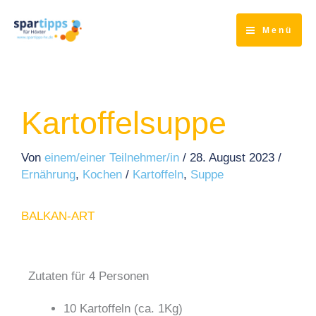
Zum
Inhalt
Menü
springen
Kartoffelsuppe
Von
einem/einer Teilnehmer/in
/
28. August 2023
/
Ernährung
,
Kochen
/
Kartoffeln
,
Suppe
BALKAN-ART
Zutaten für 4 Personen
10 Kartoffeln (ca. 1Kg)