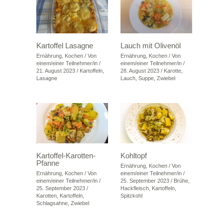
Kartoffel Lasagne
Lauch mit Olivenöl
Ernährung
,
Kochen
/ Von
Ernährung
,
Kochen
/ Von
einem/einer Teilnehmer/in
/
einem/einer Teilnehmer/in
/
21. August 2023
/
Kartoffeln
,
28. August 2023
/
Karotte
,
Lasagne
Lauch
,
Suppe
,
Zwiebel
Kartoffel-Karotten-
Kohltopf
Pfanne
Ernährung
,
Kochen
/ Von
Ernährung
,
Kochen
/ Von
einem/einer Teilnehmer/in
/
einem/einer Teilnehmer/in
/
25. September 2023
/
Brühe
,
25. September 2023
/
Hackfleisch
,
Kartoffeln
,
Karotten
,
Kartoffeln
,
Spitzkohl
Schlagsahne
,
Zwiebel