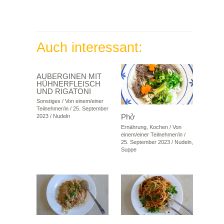
Auch interessant:
AUBERGINEN MIT
HÜHNERFLEISCH
UND RIGATONI
Sonstiges
/ Von
einem/einer
Teilnehmer/in
/
25. September
Phở
2023
/
Nudeln
Ernährung
,
Kochen
/ Von
einem/einer Teilnehmer/in
/
25. September 2023
/
Nudeln
,
Suppe