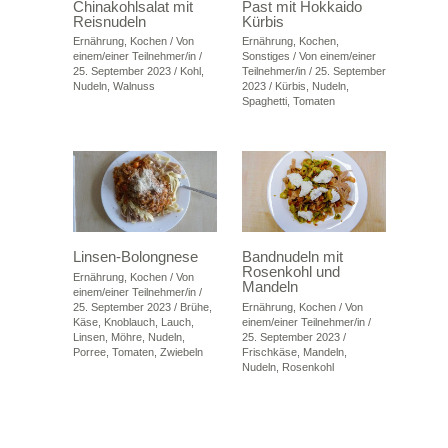
Chinakohlsalat mit
Past mit Hokkaido
Reisnudeln
Kürbis
Ernährung
,
Kochen
/ Von
Ernährung
,
Kochen
,
einem/einer Teilnehmer/in
/
Sonstiges
/ Von
einem/einer
25. September 2023
/
Kohl
,
Teilnehmer/in
/
25. September
Nudeln
,
Walnuss
2023
/
Kürbis
,
Nudeln
,
Spaghetti
,
Tomaten
Linsen-Bolongnese
Bandnudeln mit
Rosenkohl und
Ernährung
,
Kochen
/ Von
Mandeln
einem/einer Teilnehmer/in
/
25. September 2023
/
Brühe
,
Ernährung
,
Kochen
/ Von
Käse
,
Knoblauch
,
Lauch
,
einem/einer Teilnehmer/in
/
Linsen
,
Möhre
,
Nudeln
,
25. September 2023
/
Porree
,
Tomaten
,
Zwiebeln
Frischkäse
,
Mandeln
,
Nudeln
,
Rosenkohl