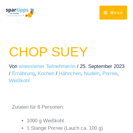
Zum
Inhalt
Menü
springen
CHOP SUEY
Von
einem/einer Teilnehmer/in
/
25. September 2023
/
Ernährung
,
Kochen
/
Hähnchen
,
Nudeln
,
Porree
,
Weißkohl
Zutaten für 8 Personen:
1000 g Weißkohl
1 Stange Porree (Lauch ca. 100 g)