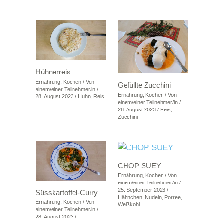
Hühnerreis
Ernährung
,
Kochen
/ Von
Gefüllte Zucchini
einem/einer Teilnehmer/in
/
Ernährung
,
Kochen
/ Von
28. August 2023
/
Huhn
,
Reis
einem/einer Teilnehmer/in
/
28. August 2023
/
Reis
,
Zucchini
CHOP SUEY
Ernährung
,
Kochen
/ Von
einem/einer Teilnehmer/in
/
25. September 2023
/
Süsskartoffel-Curry
Hähnchen
,
Nudeln
,
Porree
,
Ernährung
,
Kochen
/ Von
Weißkohl
einem/einer Teilnehmer/in
/
28. August 2023
/