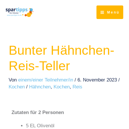
Zum
Inhalt
Menü
springen
Bunter Hähnchen-
Reis-Teller
Von
einem/einer Teilnehmer/in
/
6. November 2023
/
Kochen
/
Hähnchen
,
Kochen
,
Reis
Zutaten für 2 Personen
5 EL Olivenöl