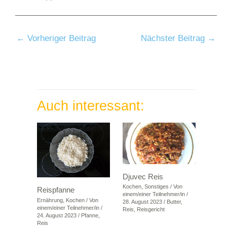
←
Vorheriger Beitrag
Nächster Beitrag
→
Auch interessant:
Djuvec Reis
Kochen
,
Sonstiges
/ Von
Reispfanne
einem/einer Teilnehmer/in
/
Ernährung
,
Kochen
/ Von
28. August 2023
/
Butter
,
einem/einer Teilnehmer/in
/
Reis
,
Reisgericht
24. August 2023
/
Pfanne
,
Reis