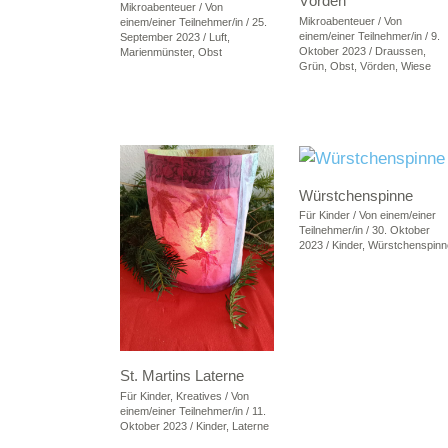
Vörden
Mikroabenteuer
/ Von
Mikroabenteuer
/ Von
einem/einer Teilnehmer/in
/
25.
einem/einer Teilnehmer/in
/
9.
September 2023
/
Luft
,
Oktober 2023
/
Draussen
,
Marienmünster
,
Obst
Grün
,
Obst
,
Vörden
,
Wiese
Würstchenspinne
Für Kinder
/ Von
einem/einer
Teilnehmer/in
/
30. Oktober
2023
/
Kinder
,
Würstchenspinn
St. Martins Laterne
Für Kinder
,
Kreatives
/ Von
einem/einer Teilnehmer/in
/
11.
Oktober 2023
/
Kinder
,
Laterne