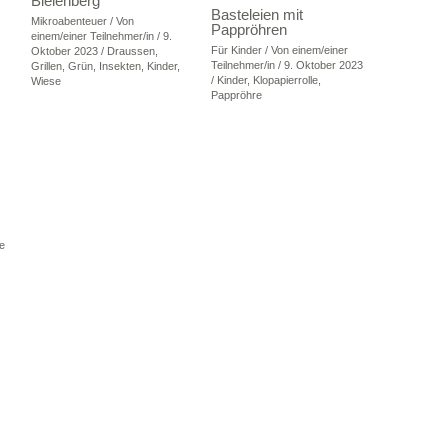
Bielenberg
Basteleien mit
Mikroabenteuer
/ Von
Pappröhren
einem/einer Teilnehmer/in
/
9.
Für Kinder
/ Von
einem/einer
Oktober 2023
/
Draussen
,
Teilnehmer/in
/
9. Oktober 2023
Grillen
,
Grün
,
Insekten
,
Kinder
,
/
Kinder
,
Klopapierrolle
,
Wiese
Pappröhre
e