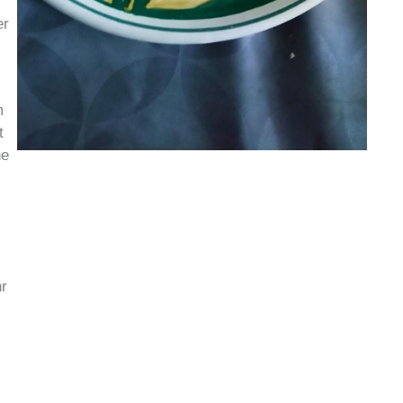
er
m
t
he
hr