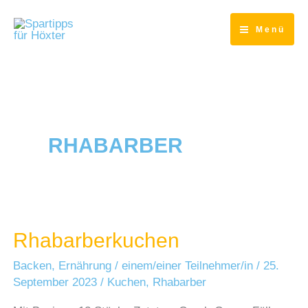
Zum
Inhalt
Menü
springen
RHABARBER
Rhabarberkuchen
Backen
,
Ernährung
/
einem/einer Teilnehmer/in
/
25.
September 2023
/
Kuchen
,
Rhabarber