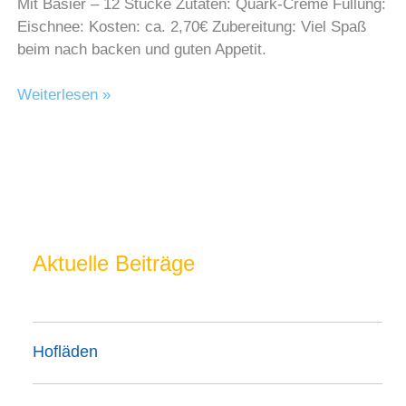
Mit Basier – 12 Stücke Zutaten: Quark-Creme Füllung:
Eischnee: Kosten: ca. 2,70€ Zubereitung: Viel Spaß
beim nach backen und guten Appetit.
Rhabarberkuchen
Weiterlesen »
Aktuelle Beiträge
Hofläden