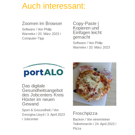
Auch interessant:
Zoomen im Browser
Copy-Paste |
Kopieren und
Software
/ Von
Philip
Einfügen leicht
Warneke
/
20. März 2023
/
gemacht
Computer-Tipp
Software
/ Von
Philip
Warneke
/
20. März 2023
Das digitale
Gesundheitsangebot
des Jobcenters Kreis
Höxter im neuen
Gewand
Sport & Gesundheit
/ Von
Froschpizza
Georgina Lloyd
/
3. April 2023
/
Jobcenter
Backen
/ Von
einem/einer
Teilnehmer/in
/
24. April 2023
/
Pizza