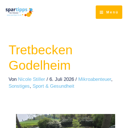
Zum
Inhalt
Menü
springen
Tretbecken
Godelheim
Von
Nicole Stiller
/
6. Juli 2026
/
Mikroabenteuer
,
Sonstiges
,
Sport & Gesundheit