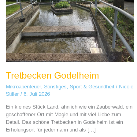
Tretbecken Godelheim
Mikroabenteuer
,
Sonstiges
,
Sport & Gesundheit
/
Nicole
Stiller
/
6. Juli 2026
Ein kleines Stück Land, ähnlich wie ein Zauberwald, ein
geschaffener Ort mit Magie und mit viel Liebe zum
Detail. Das schöne Tretbecken in Godelheim ist ein
Erholungsort für jedermann und als […]