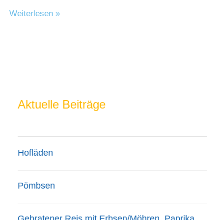
Tretbecken
Weiterlesen »
Godelheim
Aktuelle Beiträge
Hofläden
Pömbsen
Gebratener Reis mit Erbsen/Möhren, Paprika