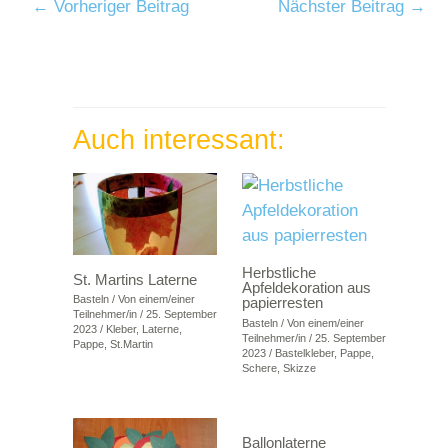
←
Vorheriger Beitrag
Nächster Beitrag
→
Auch interessant:
Herbstliche
St. Martins Laterne
Apfeldekoration aus
Basteln
/ Von
einem/einer
papierresten
Teilnehmer/in
/
25. September
Basteln
/ Von
einem/einer
2023
/
Kleber
,
Laterne
,
Teilnehmer/in
/
25. September
Pappe
,
St.Martin
2023
/
Bastelkleber
,
Pappe
,
Schere
,
Skizze
Ballonlaterne