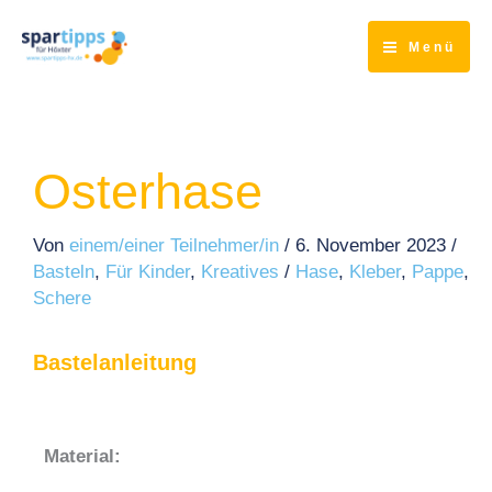
Zum
Inhalt
Menü
springen
Osterhase
Von
einem/einer Teilnehmer/in
/
6. November 2023
/
Basteln
,
Für Kinder
,
Kreatives
/
Hase
,
Kleber
,
Pappe
,
Schere
Bastelanleitung
Material: