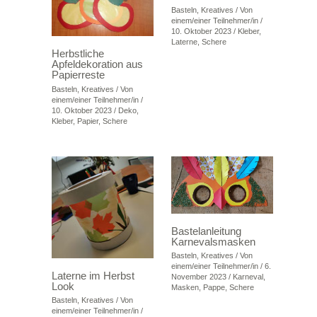
Basteln
,
Kreatives
/ Von
einem/einer Teilnehmer/in
/
10. Oktober 2023
/
Kleber
,
Laterne
,
Schere
Herbstliche
Apfeldekoration aus
Papierreste
Basteln
,
Kreatives
/ Von
einem/einer Teilnehmer/in
/
10. Oktober 2023
/
Deko
,
Kleber
,
Papier
,
Schere
Bastelanleitung
Karnevalsmasken
Basteln
,
Kreatives
/ Von
einem/einer Teilnehmer/in
/
6.
Laterne im Herbst
November 2023
/
Karneval
,
Look
Masken
,
Pappe
,
Schere
Basteln
,
Kreatives
/ Von
einem/einer Teilnehmer/in
/