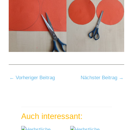
←
Vorheriger Beitrag
Nächster Beitrag
→
Auch interessant: