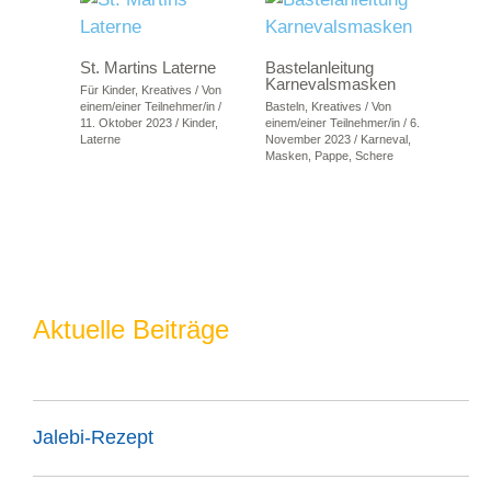
St. Martins Laterne
Bastelanleitung
Karnevalsmasken
Für Kinder
,
Kreatives
/ Von
einem/einer Teilnehmer/in
/
Basteln
,
Kreatives
/ Von
11. Oktober 2023
/
Kinder
,
einem/einer Teilnehmer/in
/
6.
Laterne
November 2023
/
Karneval
,
Masken
,
Pappe
,
Schere
Aktuelle Beiträge
Jalebi-Rezept