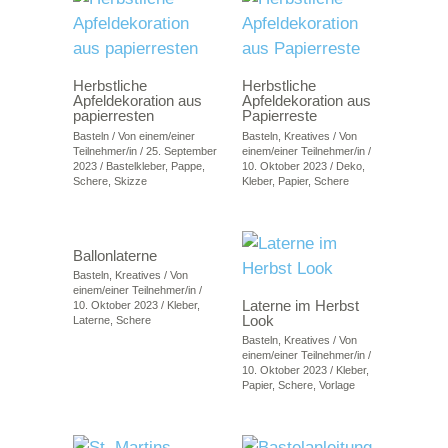
Herbstliche
Herbstliche
Apfeldekoration aus
Apfeldekoration aus
papierresten
Papierreste
Basteln
/ Von
einem/einer
Basteln
,
Kreatives
/ Von
Teilnehmer/in
/
25. September
einem/einer Teilnehmer/in
/
2023
/
Bastelkleber
,
Pappe
,
10. Oktober 2023
/
Deko
,
Schere
,
Skizze
Kleber
,
Papier
,
Schere
Ballonlaterne
Basteln
,
Kreatives
/ Von
einem/einer Teilnehmer/in
/
Laterne im Herbst
10. Oktober 2023
/
Kleber
,
Look
Laterne
,
Schere
Basteln
,
Kreatives
/ Von
einem/einer Teilnehmer/in
/
10. Oktober 2023
/
Kleber
,
Papier
,
Schere
,
Vorlage