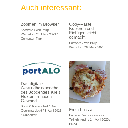
Auch interessant:
Zoomen im Browser
Copy-Paste |
Kopieren und
Software
/ Von
Philip
Einfügen leicht
Warneke
/
20. März 2023
/
gemacht
Computer-Tipp
Software
/ Von
Philip
Warneke
/
20. März 2023
Das digitale
Gesundheitsangebot
des Jobcenters Kreis
Höxter im neuen
Gewand
Sport & Gesundheit
/ Von
Froschpizza
Georgina Lloyd
/
3. April 2023
/
Jobcenter
Backen
/ Von
einem/einer
Teilnehmer/in
/
24. April 2023
/
Pizza