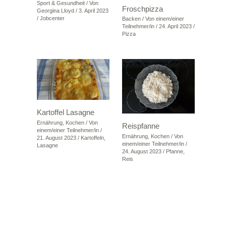
Sport & Gesundheit
/ Von
Froschpizza
Georgina Lloyd
/
3. April 2023
/
Jobcenter
Backen
/ Von
einem/einer
Teilnehmer/in
/
24. April 2023
/
Pizza
Kartoffel Lasagne
Ernährung
,
Kochen
/ Von
Reispfanne
einem/einer Teilnehmer/in
/
Ernährung
,
Kochen
/ Von
21. August 2023
/
Kartoffeln
,
einem/einer Teilnehmer/in
/
Lasagne
24. August 2023
/
Pfanne
,
Reis