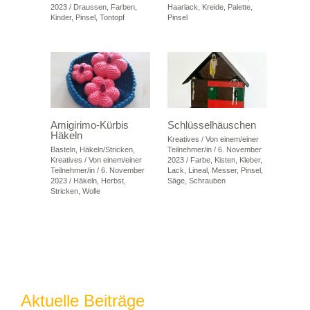
2023
/
Draussen
,
Farben
,
Haarlack
,
Kreide
,
Palette
,
Kinder
,
Pinsel
,
Tontopf
Pinsel
Amigirimo-Kürbis
Schlüsselhäuschen
Häkeln
Kreatives
/ Von
einem/einer
Basteln
,
Häkeln/Stricken
,
Teilnehmer/in
/
6. November
Kreatives
/ Von
einem/einer
2023
/
Farbe
,
Kisten
,
Kleber
,
Teilnehmer/in
/
6. November
Lack
,
Lineal
,
Messer
,
Pinsel
,
2023
/
Häkeln
,
Herbst
,
Säge
,
Schrauben
Stricken
,
Wolle
Aktuelle Beiträge