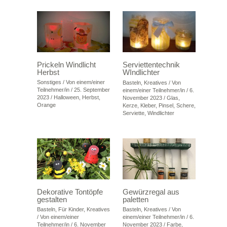
Prickeln Windlicht
Serviettentechnik
Herbst
WIndlichter
Sonstiges
/ Von
einem/einer
Basteln
,
Kreatives
/ Von
Teilnehmer/in
/
25. September
einem/einer Teilnehmer/in
/
6.
2023
/
Halloween
,
Herbst
,
November 2023
/
Glas
,
Orange
Kerze
,
Kleber
,
Pinsel
,
Schere
,
Serviette
,
Windlichter
Dekorative Tontöpfe
Gewürzregal aus
gestalten
paletten
Basteln
,
Für Kinder
,
Kreatives
Basteln
,
Kreatives
/ Von
/ Von
einem/einer
einem/einer Teilnehmer/in
/
6.
Teilnehmer/in
/
6. November
November 2023
/
Farbe
,