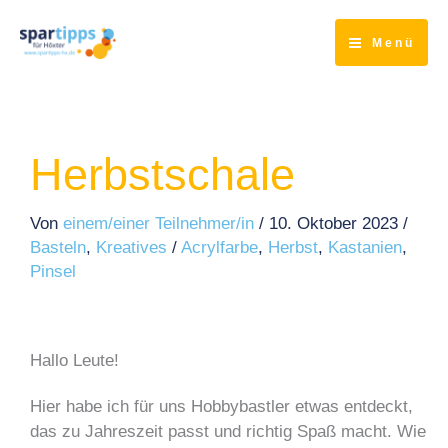
Zum
Inhalt
Menü
springen
Herbstschale
Von
einem/einer Teilnehmer/in
/
10. Oktober 2023
/
Basteln
,
Kreatives
/
Acrylfarbe
,
Herbst
,
Kastanien
,
Pinsel
Hallo Leute!
Hier habe ich für uns Hobbybastler etwas entdeckt,
das zu Jahreszeit passt und richtig Spaß macht. Wie