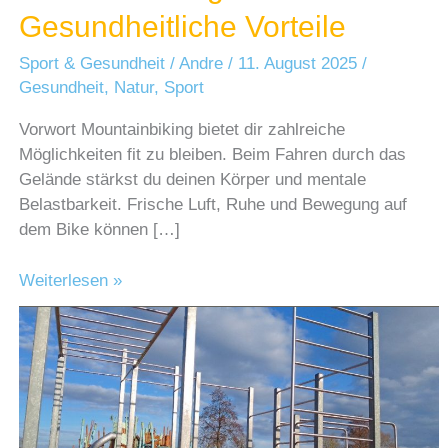
Gesundheitliche Vorteile
Sport & Gesundheit
/
Andre
/
11. August 2025
/
Gesundheit
,
Natur
,
Sport
Vorwort Mountainbiking bietet dir zahlreiche
Möglichkeiten fit zu bleiben. Beim Fahren durch das
Gelände stärkst du deinen Körper und mentale
Belastbarkeit. Frische Luft, Ruhe und Bewegung auf
dem Bike können […]
Mountainbiking
Weiterlesen »
–
Gesundheitliche
Vorteile