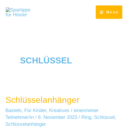
Zum
Inhalt
Menü
springen
SCHLÜSSEL
Schlüsselanhänger
Basteln
,
Für Kinder
,
Kreatives
/
einem/einer
Teilnehmer/in
/
6. November 2023
/
Ring
,
Schlüssel
,
Schlüsselanhänger