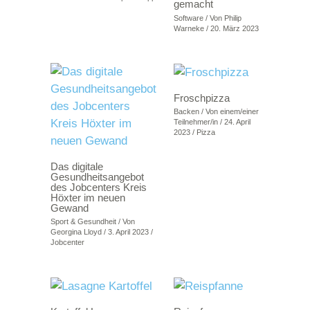
gemacht
Software
/ Von
Philip
Warneke
/
20. März 2023
Froschpizza
Backen
/ Von
einem/einer
Teilnehmer/in
/
24. April
2023
/
Pizza
Das digitale
Gesundheitsangebot
des Jobcenters Kreis
Höxter im neuen
Gewand
Sport & Gesundheit
/ Von
Georgina Lloyd
/
3. April 2023
/
Jobcenter