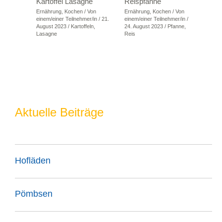
Kartoffel Lasagne
Reispfanne
Ernährung
,
Kochen
/ Von
Ernährung
,
Kochen
/ Von
einem/einer Teilnehmer/in
/
21.
einem/einer Teilnehmer/in
/
August 2023
/
Kartoffeln
,
24. August 2023
/
Pfanne
,
Lasagne
Reis
Aktuelle Beiträge
Hofläden
Pömbsen