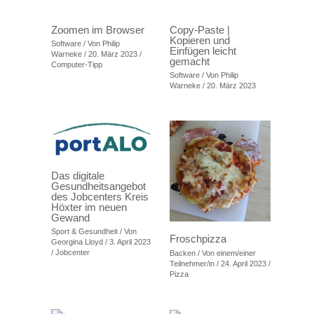
Zoomen im Browser
Copy-Paste |
Kopieren und
Software
/ Von
Philip
Einfügen leicht
Warneke
/
20. März 2023
/
gemacht
Computer-Tipp
Software
/ Von
Philip
Warneke
/
20. März 2023
Das digitale
Gesundheitsangebot
des Jobcenters Kreis
Höxter im neuen
Gewand
Sport & Gesundheit
/ Von
Froschpizza
Georgina Lloyd
/
3. April 2023
/
Jobcenter
Backen
/ Von
einem/einer
Teilnehmer/in
/
24. April 2023
/
Pizza