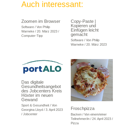
Auch interessant:
Zoomen im Browser
Copy-Paste |
Kopieren und
Software
/ Von
Philip
Einfügen leicht
Warneke
/
20. März 2023
/
gemacht
Computer-Tipp
Software
/ Von
Philip
Warneke
/
20. März 2023
Das digitale
Gesundheitsangebot
des Jobcenters Kreis
Höxter im neuen
Gewand
Sport & Gesundheit
/ Von
Froschpizza
Georgina Lloyd
/
3. April 2023
/
Jobcenter
Backen
/ Von
einem/einer
Teilnehmer/in
/
24. April 2023
/
Pizza