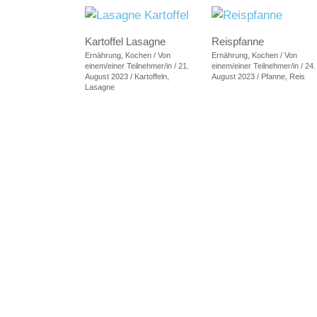
Kartoffel Lasagne
Reispfanne
Ernährung
,
Kochen
/ Von
Ernährung
,
Kochen
/ Von
einem/einer Teilnehmer/in
/
21.
einem/einer Teilnehmer/in
/
24.
August 2023
/
Kartoffeln
,
August 2023
/
Pfanne
,
Reis
Lasagne