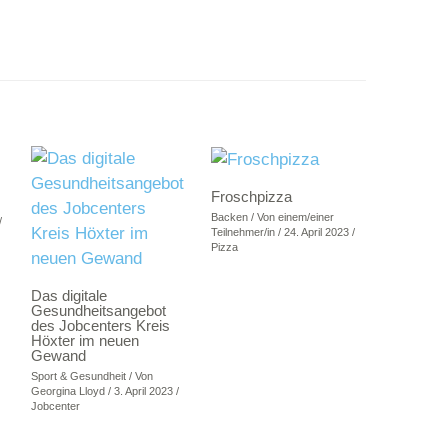
Froschpizza
Backen
/ Von
einem/einer
/
Teilnehmer/in
/
24. April 2023
/
Pizza
Das digitale
Gesundheitsangebot
des Jobcenters Kreis
Höxter im neuen
Gewand
Sport & Gesundheit
/ Von
Georgina Lloyd
/
3. April 2023
/
Jobcenter