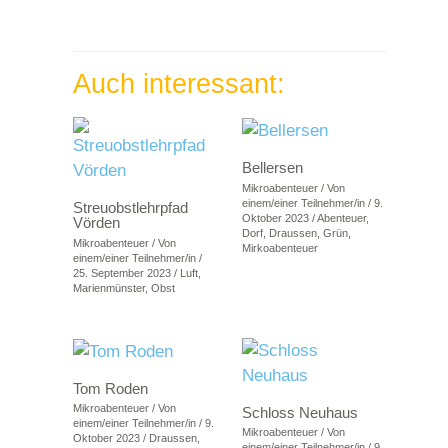
Auch interessant:
Bellersen
Mikroabenteuer
/ Von
einem/einer Teilnehmer/in
/
9.
Streuobstlehrpfad
Oktober 2023
/
Abenteuer
,
Vörden
Dorf
,
Draussen
,
Grün
,
Mikroabenteuer
/ Von
Mirkoabenteuer
einem/einer Teilnehmer/in
/
25. September 2023
/
Luft
,
Marienmünster
,
Obst
Tom Roden
Mikroabenteuer
/ Von
Schloss Neuhaus
einem/einer Teilnehmer/in
/
9.
Mikroabenteuer
/ Von
Oktober 2023
/
Draussen
,
einem/einer Teilnehmer/in
/
9.