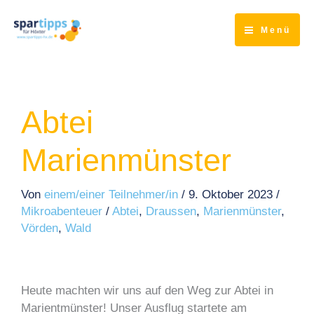
Zum
Inhalt
Menü
springen
Abtei
Marienmünster
Von
einem/einer Teilnehmer/in
/
9. Oktober 2023
/
Mikroabenteuer
/
Abtei
,
Draussen
,
Marienmünster
,
Vörden
,
Wald
Heute machten wir uns auf den Weg zur Abtei in
Marientmünster! Unser Ausflug startete am