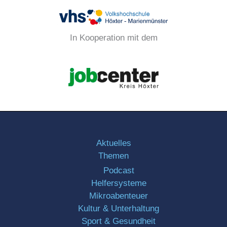
In Kooperation mit dem
Aktuelles
Themen
Podcast
Helfersysteme
Mikroabenteuer
Kultur & Unterhaltung
Sport & Gesundheit