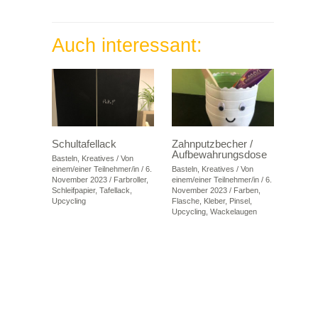
Auch interessant:
Schultafellack
Zahnputzbecher /
Aufbewahrungsdose
Basteln
,
Kreatives
/ Von
einem/einer Teilnehmer/in
/
6.
Basteln
,
Kreatives
/ Von
November 2023
/
Farbroller
,
einem/einer Teilnehmer/in
/
6.
Schleifpapier
,
Tafellack
,
November 2023
/
Farben
,
Upcycling
Flasche
,
Kleber
,
Pinsel
,
Upcycling
,
Wackelaugen