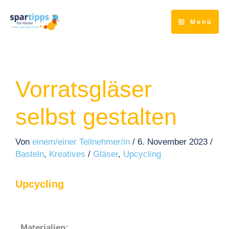
Zum
Inhalt
Menü
springen
Vorratsgläser
selbst gestalten
Von
einem/einer Teilnehmer/in
/
6. November 2023
/
Basteln
,
Kreatives
/
Gläser
,
Upcycling
Upcycling
Materialien: