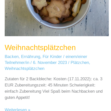
Weihnachtsplätzchen
Backen
,
Ernährung
,
Für Kinder
/
einem/einer
Teilnehmer/in
/
6. November 2023
/
Plätzchen
,
Weihnachtsplätzchen
Zutaten für 2 Backbleche: Kosten (17.11.2022): ca. 3
EUR Zubereitungszeit: 45 Minuten Schwierigkeit:
einfach Zubereitung Viel Spaß beim Nachbacken und
guten Appetit!
Weihnachtsplätzchen
Weiterlesen »