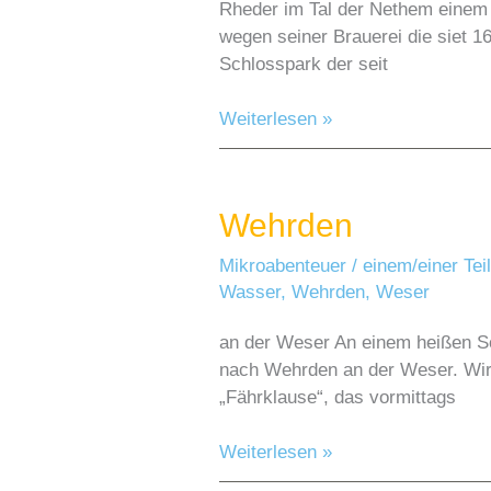
Rheder im Tal der Nethem einem S
wegen seiner Brauerei die siet 
Schlosspark der seit
Schlosspark
Weiterlesen »
Besuch
bei
schönstem
Wehrden
Sonnenschein
Mikroabenteuer
/
einem/einer Te
Wasser
,
Wehrden
,
Weser
an der Weser An einem heißen S
nach Wehrden an der Weser. Wir 
„Fährklause“, das vormittags
Wehrden
Weiterlesen »