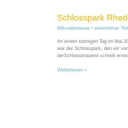
Schlosspark Rhed
Mikroabenteuer
/
einem/einer Te
An einem sonnigen Tag im Mai 20
war der Schlosspark, den wir von
derSchlossbrauerei schnell errei
Schlosspark
Weiterlesen »
Rheder