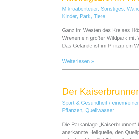
Mikroabenteuer
,
Sonstiges
,
Wand
Kinder
,
Park
,
Tiere
Ganz im Westen des Kreises Höx
Wrexen ein großer Wildpark mit 
Das Gelände ist im Prinzip ein W
Das
Weiterlesen »
Wisentgehege
in
Hardehausen
Der Kaiserbrunnen
als
Ausflugsziel
Sport & Gesundheit
/
einem/einer
im
Pflanzen
,
Quellwasser
Kreis
Höxter
Die Parkanlage „Kaiserbrunnen“ b
anerkannte Heilquelle, den Quell