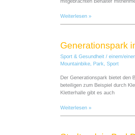
mitgebrachten Behälter mitnehme
Der
Weiterlesen »
Kaiserbrunnen
In
Brakel
Generationspark i
Sport & Gesundheit
/
einem/einer
Mountainbike
,
Park
,
Sport
Der Generationspark bietet den B
beteiligen zum Beispiel durch Kle
Kletterhalle gibt es auch
Generationspark
Weiterlesen »
in
Brakel