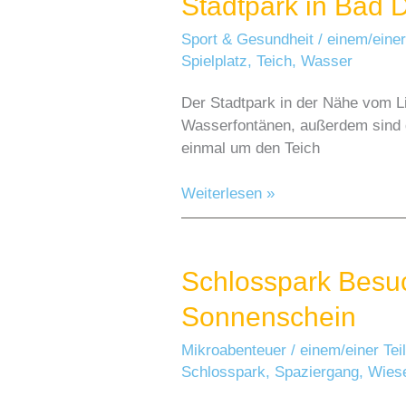
Stadtpark in Bad 
Sport & Gesundheit
/
einem/einer
Spielplatz
,
Teich
,
Wasser
Der Stadtpark in der Nähe vom Li
Wasserfontänen, außerdem sind d
einmal um den Teich
Stadtpark
Weiterlesen »
in
Bad
Driburg
Schlosspark Besu
Sonnenschein
Mikroabenteuer
/
einem/einer Te
Schlosspark
,
Spaziergang
,
Wies