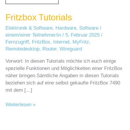
Fritzbox Tutorials
Elektronik & Software
,
Hardware
,
Software
/
einem/einer Teilnehmer/in
/
5. Februar 2025
/
Fernzugriff
,
FritzBox
,
Internet
,
MyFritz
,
Remotedesktop
,
Router
,
Wireguard
Vorwort: In diesen Tutorials möchte ich euch einige
spezielle Funktionen und Möglichkeiten einer FritzBox
näher bringen.Sämtliche Angaben in diesen Tutorials
beziehen sich auf eine selbst gekaufte FritzBox 7490
mit dem […]
Fritzbox
Weiterlesen »
Tutorials