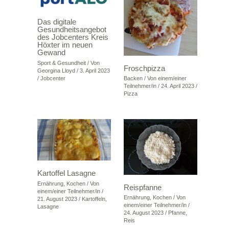
Das digitale
Gesundheitsangebot
des Jobcenters Kreis
Höxter im neuen
Gewand
Sport & Gesundheit
/ Von
Froschpizza
Georgina Lloyd
/
3. April 2023
/
Jobcenter
Backen
/ Von
einem/einer
Teilnehmer/in
/
24. April 2023
/
Pizza
Kartoffel Lasagne
Ernährung
,
Kochen
/ Von
Reispfanne
einem/einer Teilnehmer/in
/
Ernährung
,
Kochen
/ Von
21. August 2023
/
Kartoffeln
,
einem/einer Teilnehmer/in
/
Lasagne
24. August 2023
/
Pfanne
,
Reis