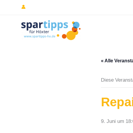
Zum
Inhalt
springen
« Alle Veranst
Diese Veransta
Repai
9. Juni um 18: