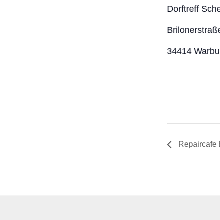
Dorftreff Sch
Brilonerstraß
34414 Warbu
Repaircafe