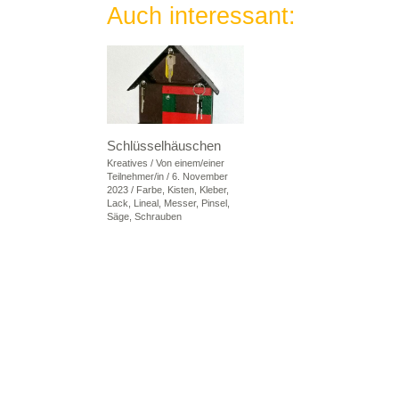
Auch interessant:
Schlüsselhäuschen
Kreatives
/ Von
einem/einer
Teilnehmer/in
/
6. November
2023
/
Farbe
,
Kisten
,
Kleber
,
Lack
,
Lineal
,
Messer
,
Pinsel
,
Säge
,
Schrauben