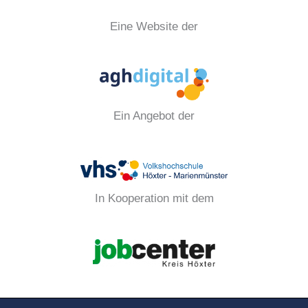
Eine Website der
Ein Angebot der
In Kooperation mit dem