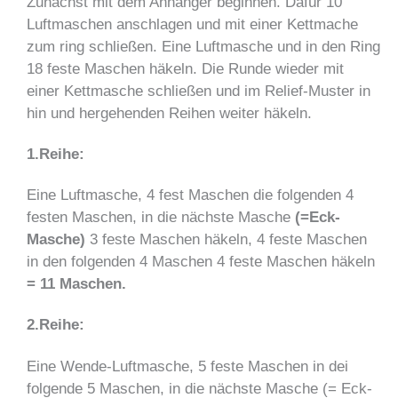
Zunächst mit dem Anhänger beginnen. Dafür 10
Luftmaschen anschlagen und mit einer Kettmache
zum ring schließen. Eine Luftmasche und in den Ring
18 feste Maschen häkeln. Die Runde wieder mit
einer Kettmasche schließen und im Relief-Muster in
hin und hergehenden Reihen weiter häkeln.
1.Reihe:
Eine Luftmasche, 4 fest Maschen die folgenden 4
festen Maschen, in die nächste Masche
(=Eck-
Masche)
3 feste Maschen häkeln, 4 feste Maschen
in den folgenden 4 Maschen 4 feste Maschen häkeln
= 11 Maschen.
2.Reihe:
Eine Wende-Luftmasche, 5 feste Maschen in dei
folgende 5 Maschen, in die nächste Masche (= Eck-