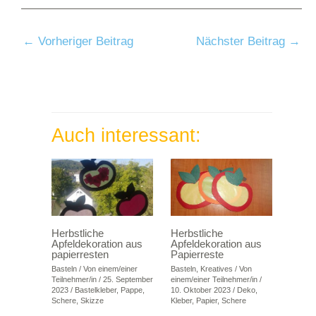
←
Vorheriger Beitrag
Nächster Beitrag
→
Auch interessant:
Herbstliche
Herbstliche
Apfeldekoration aus
Apfeldekoration aus
Papierreste
papierresten
Basteln
,
Kreatives
/ Von
Basteln
/ Von
einem/einer
einem/einer Teilnehmer/in
/
Teilnehmer/in
/
25. September
10. Oktober 2023
/
Deko
,
2023
/
Bastelkleber
,
Pappe
,
Kleber
,
Papier
,
Schere
Schere
,
Skizze