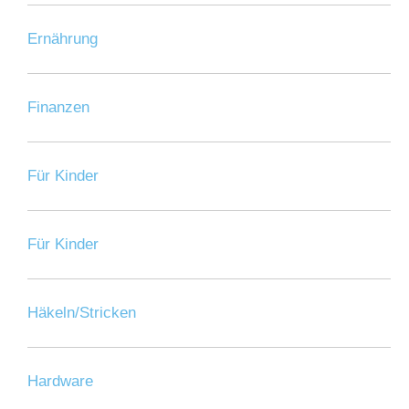
Ernährung
Finanzen
Für Kinder
Für Kinder
Häkeln/Stricken
Hardware