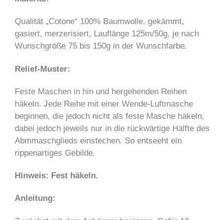
Qualität „Cotone“ 100% Baumwolle, gekämmt,
gasiert, merzerisiert, Lauflänge 125m/50g, je nach
Wunschgröße 75 bis 150g in der Wunschfarbe.
Relief-Muster:
Feste Maschen in hin und hergehenden Reihen
häkeln. Jede Reihe mit einer Wende-Luftmasche
beginnen, die jedoch nicht als feste Masche häkeln,
dabei jedoch jeweils nur in die rückwärtige Hälfte des
Abmmaschglieds einstechen. So entseeht ein
rippenartiges Gebilde.
Hinweis: Fest häkeln.
Anleitung: