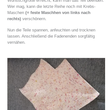
Wunsschgröße erreicht, kann man das Teil beenden.
Wer mag, kann die letzte Reihe noch mit Krebs-
Maschen
(= feste Maschhen von links nach
rechts)
verschönern.
Nun die Teile spannen, anfeuchten und trocknen
lassen. Anschließend die Fadenenden sorgfältig
vernähen.