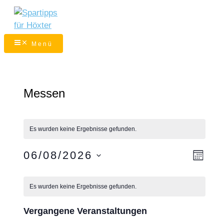
Zum
Inhalt
springen
Menü
Messen
Es wurden keine Ergebnisse gefunden.
Ansic
Veran
06/08/2026
Monat
Navig
Ansic
Datum
Kalender
Navig
wählen.
von
Es wurden keine Ergebnisse gefunden.
Veranstaltungen
Vergangene Veranstaltungen